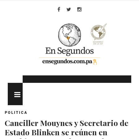
Skip
to
Facebook
Twitter
Instagram
content
MENU
POLITICA
Canciller Mouynes y Secretario de
Estado Blinken se reúnen en