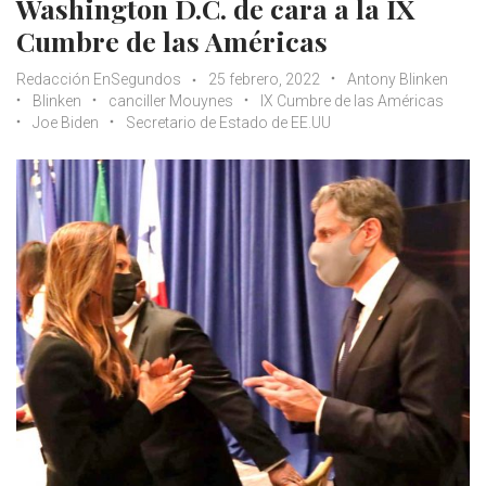
Washington D.C. de cara a la IX
Cumbre de las Américas
Redacción EnSegundos
25 febrero, 2022
Antony Blinken
Blinken
canciller Mouynes
IX Cumbre de las Américas
Joe Biden
Secretario de Estado de EE.UU