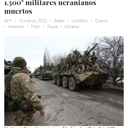
1.300" militares ucranianos
muertos
AFP
12 marzo, 2022
Biden
Conflicto
Guerra
Invasión
Putin
Rusia
Ucrania