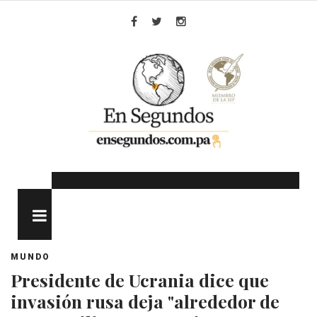
Skip
to
Facebook
Twitter
Instagram
content
MENU
MUNDO
Presidente de Ucrania dice que
invasión rusa deja "alrededor de