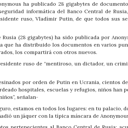
nonymous ha publicado 28 gigabytes de documento
 seguridad informática del Banco Central de Rusia,
esidente ruso, Vladímir Putin, de que todos sus se
de Rusia (28 gigabytes) ha sido publicada por Anony
ca que ha distribuido los documentos en varios pun
urados, los compartirá con otros nuevos.
presidente ruso de “mentiroso, un dictador, un crim
sesinados por orden de Putin en Ucrania, cientos de
rdeado hospitales, escuelas y refugios, niños han p
niños”, señalan-
guro, estamos en todos los lugares: en tu palacio, 
añadió un jáquer con la típica máscara de Anonymou
os pertenecientes al Banco Central de Rusia: acu