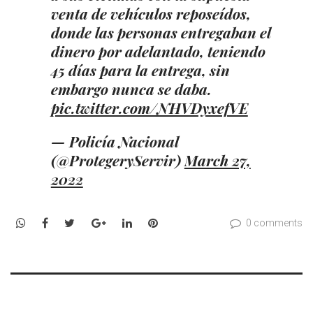
venta de vehículos reposeídos,
donde las personas entregaban el
dinero por adelantado, teniendo
45 días para la entrega, sin
embargo nunca se daba.
pic.twitter.com/NHVDyxefVE
— Policía Nacional
(@ProtegeryServir)
March 27,
2022
WhatsApp
Facebook
Twitter
Google+
LinkedIn
Pinterest
0 comments