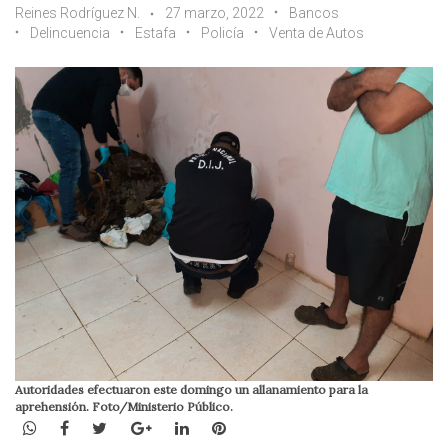
Reines Rodríguez N.
27 marzo, 2022
Bancos
Delincuencia
Estafa
Policía
Venta de Autos
Autoridades efectuaron este domingo un allanamiento para la
aprehensión. Foto/Ministerio Público.
WhatsApp
Facebook
Twitter
Google+
LinkedIn
Pinterest