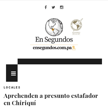
Skip
to
Facebook
Twitter
Instagram
content
MENU
LOCALES
Aprehenden a presunto estafador
en Chiriquí