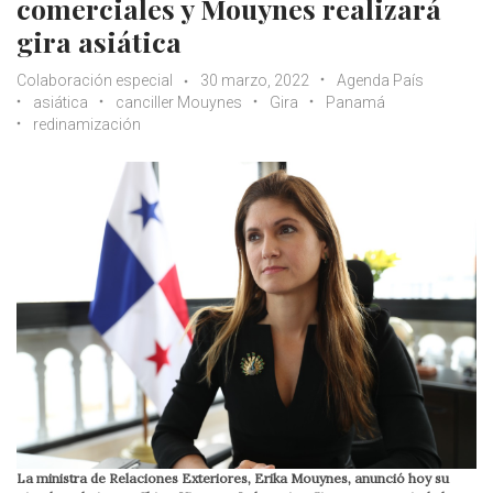
comerciales y Mouynes realizará
gira asiática
Colaboración especial
30 marzo, 2022
Agenda País
asiática
canciller Mouynes
Gira
Panamá
redinamización
La ministra de Relaciones Exteriores, Erika Mouynes, anunció hoy su