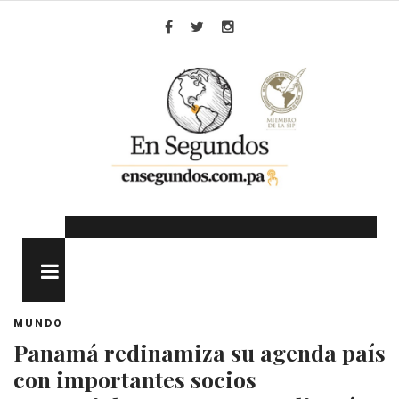
Skip
to
Facebook
Twitter
Instagram
content
MENU
MUNDO
Panamá redinamiza su agenda país
con importantes socios