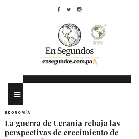
Skip
to
Facebook
Twitter
Instagram
content
MENU
ECONOMÍA
La guerra de Ucrania rebaja las
perspectivas de crecimiento de