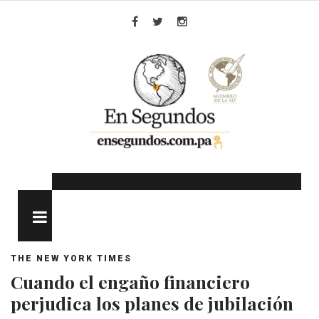
Skip
to
Facebook
Twitter
Instagram
content
MENU
THE NEW YORK TIMES
Cuando el engaño financiero
perjudica los planes de jubilación