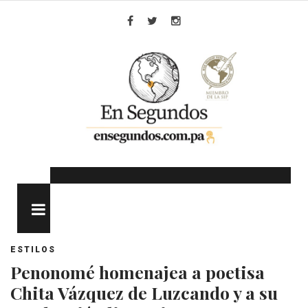
Skip
to
Facebook
Twitter
Instagram
content
MENU
ESTILOS
Penonomé homenajea a poetisa
Chita Vázquez de Luzcando y a su