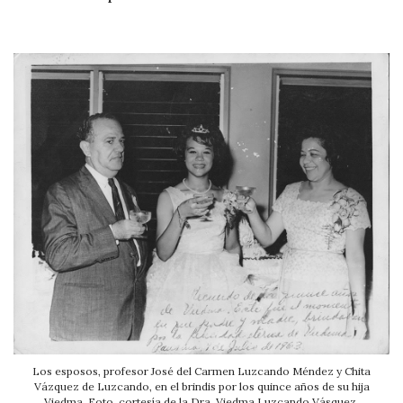
Los esposos, profesor José del Carmen Luzcando Méndez y Chita
Vázquez de Luzcando, en el brindis por los quince años de su hija
Viedma. Foto, cortesía de la Dra. Viedma Luzcando Vásquez.