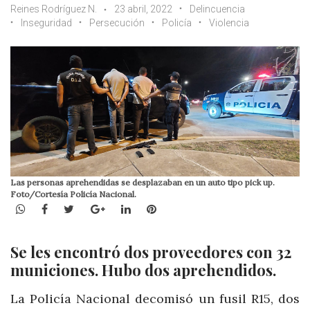
Reines Rodríguez N.
23 abril, 2022
Delincuencia
Inseguridad
Persecución
Policía
Violencia
Las personas aprehendidas se desplazaban en un auto tipo pick up.
Foto/Cortesía Policía Nacional.
WhatsApp
Facebook
Twitter
Google+
LinkedIn
Pinterest
Se les encontró dos proveedores con 32
municiones. Hubo dos aprehendidos.
La Policía Nacional decomisó un fusil R15, dos