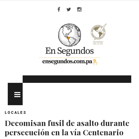
Skip
to
Facebook
Twitter
Instagram
content
MENU
LOCALES
Decomisan fusil de asalto durante
persecución en la vía Centenario