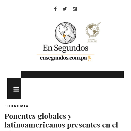
Skip
to
Facebook
Twitter
Instagram
content
MENU
ECONOMÍA
Ponentes globales y
latinoamericanos presentes en el