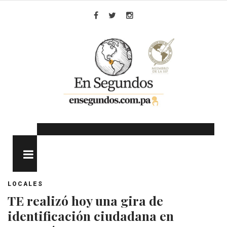
Skip
to
Facebook
Twitter
Instagram
content
MENU
LOCALES
TE realizó hoy una gira de
identificación ciudadana en