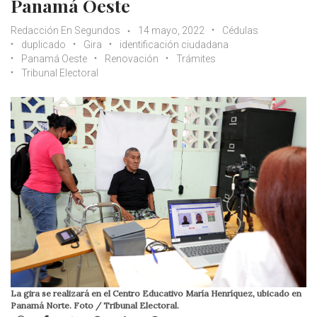
Panamá Oeste
Redacción En Segundos
14 mayo, 2022
Cédulas
duplicado
Gira
identificación ciudadana
Panamá Oeste
Renovación
Trámites
Tribunal Electoral
La gira se realizará en el Centro Educativo María Henríquez, ubicado en
Panamá Norte. Foto / Tribunal Electoral.