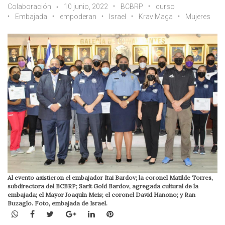
Colaboración
10 junio, 2022
BCBRP
curso
Embajada
empoderan
Israel
Krav Maga
Mujeres
Al evento asistieron el embajador Itai Bardov; la coronel Matilde Torres,
subdirectora del BCBRP; Sarit Gold Bardov, agregada cultural de la
embajada; el Mayor Joaquín Meis; el coronel David Hanono; y Ran
Buzaglo. Foto, embajada de Israel.
WhatsApp
Facebook
Twitter
Google+
LinkedIn
Pinterest