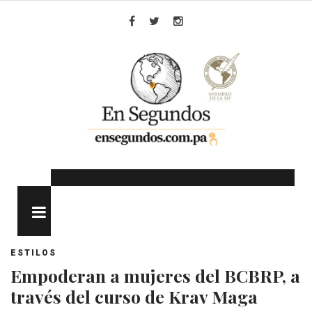
Skip
to
Facebook
Twitter
Instagram
content
MENU
ESTILOS
Empoderan a mujeres del BCBRP, a
través del curso de Krav Maga