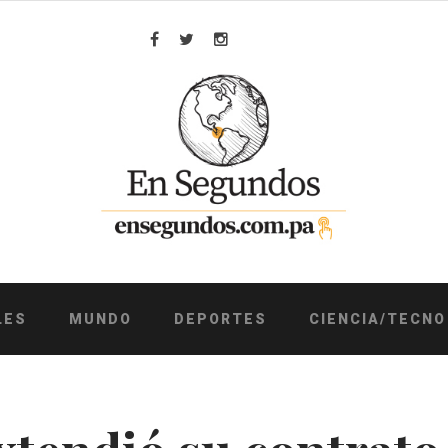
Facebook
Twitter
Instagram
LES
MUNDO
DEPORTES
CIENCIA/TECNO