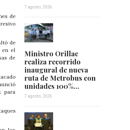
7 agosto, 2026
nes de
resivo
altó de
 en el
Ministro Orillac
sas de
realiza recorrido
inaugural de nueva
ruta de Metrobus con
tacado
nunció
unidades 100%…
k para
7 agosto, 2026
taques
on los