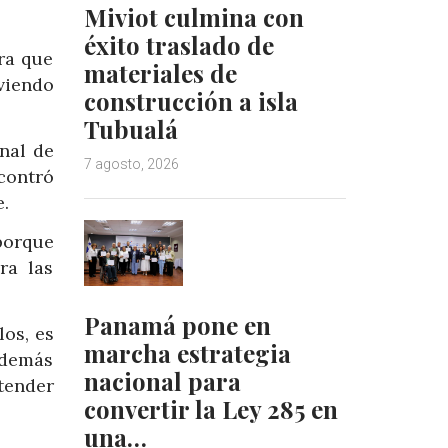
Miviot culmina con
éxito traslado de
ra que
materiales de
viendo
construcción a isla
Tubualá
onal de
7 agosto, 2026
ncontró
e.
porque
ra las
Panamá pone en
os, es
marcha estrategia
 además
nacional para
tender
convertir la Ley 285 en
una…