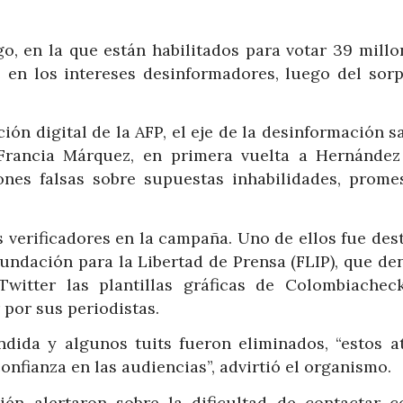
o, en la que están habilitados para votar 39 millo
 en los intereses desinformadores, luego del sorp
n digital de la AFP, el eje de la desinformación s
 Francia Márquez, en primera vuelta a Hernández
ciones falsas sobre supuestas inhabilidades, prome
s verificadores en la campaña. Uno de ellos fue des
undación para la Libertad de Prensa (FLIP), que de
witter las plantillas gráficas de Colombiachec
 por sus periodistas.
dida y algunos tuits fueron eliminados, “estos a
onfianza en las audiencias”, advirtió el organismo.
én alertaron sobre la dificultad de contactar c