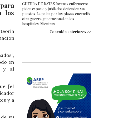
 para
GUERRA DE BATAS Jóvenes enfermeros
piden espacio y jubilados defienden sus
n los
puestos. La pelea por las plazas encendió
otra guerra generacional en los
hospitales. Mientras...
teoría
Concolón anteriores >>
mación
ados”,
odo en
z y al
ue [el
ficador
tes y a
 de su