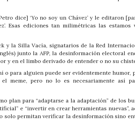
Petro dice] ‘Yo no soy un Chávez’ y le editaron [pa
z’. Esas ediciones tan milimétricas las estamos 
 y la Silla Vacía, signatarios de la Red Internaci
inglés) junto la AFP, la desinformación electoral e
r y en el limbo derivado de entender o no su chist
í o para alguien puede ser evidentemente humor, 
 el meme, pero no lo es necesariamente así pa
mo plan para “adaptarse a la adaptación” de los bul
rtificial” e “invertir en crear herramientas nuevas”,
o solo permitan verificar la desinformación sino en