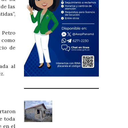
 de las
idas”,
e Petro
o como
cio de
ada al
z.
ortaron
e toda
 en el