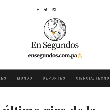
Facebook
Twitter
Instagram
LES
MUNDO
DEPORTES
CIENCIA/TECNO