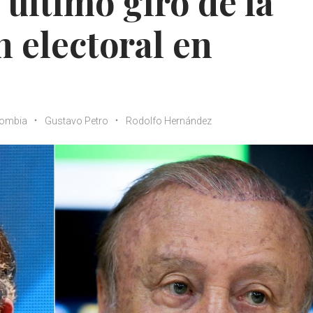
 último giro de la
 electoral en
lombia
Gustavo Petro
Rodolfo Hernández