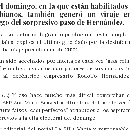
l domingo, en la que están habilitados
bianos, también generó un viraje e
ego del sorpresivo paso de Hernández.
a su entorno logran reproducirse: esta simple 
ciales, explica el último giro dado por la desinfor
 balotaje presidencial de 2022.
an sido acechados por montajes cada vez “más refin
 e incluso usuarios usurpadores de sus marcas, t
 al excéntrico empresario Rodolfo Hernánde
o. (…) Y eso hace mucho más difícil comprobar q
a AFP Ana María Saavedra, directora del medio veri
its falsos “casi perfectos” atribuidos a los aspiran
previos a la cita electoral del domingo.
 editorial del portal La Silla Vacía y responsable