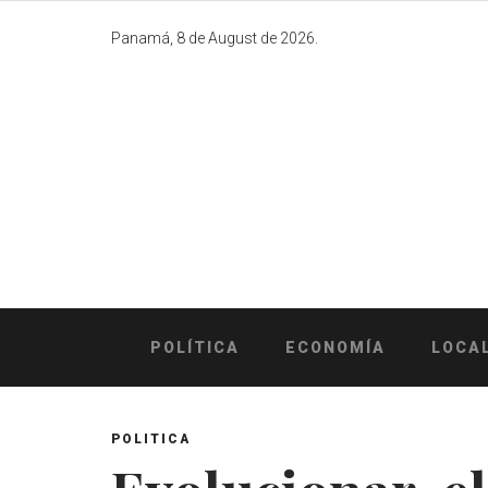
Skip
to
Panamá, 8 de August de 2026.
content
POLÍTICA
ECONOMÍA
LOCA
POLITICA