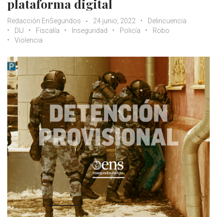
plataforma digital
Redacción EnSegundos
24 junio, 2022
Delincuencia
DIJ
Fiscalía
Inseguridad
Policía
Robo
Violencia