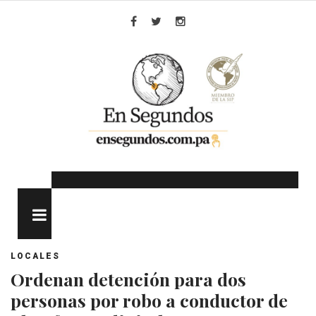
Skip
to
Facebook
Twitter
Instagram
content
MENU
LOCALES
Ordenan detención para dos
personas por robo a conductor de