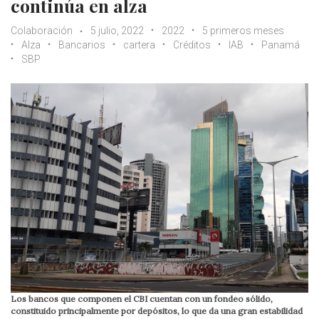
continúa en alza
Colaboración
5 julio, 2022
2022
5 primeros meses
Alza
Bancarios
cartera
Créditos
IAB
Panamá
SBP
Los bancos que componen el CBI cuentan con un fondeo sólido,
constituido principalmente por depósitos, lo que da una gran estabilidad