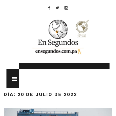
Skip
to
Facebook
Twitter
Instagram
content
MENU
DÍA:
20 DE JULIO DE 2022