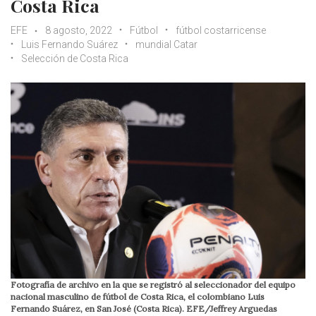
Costa Rica
EFE
8 agosto, 2022
Fútbol
fútbol costarricense
Luis Fernando Suárez
mundial Catar
Selección de Costa Rica
Fotografía de archivo en la que se registró al seleccionador del equipo
nacional masculino de fútbol de Costa Rica, el colombiano Luis
Fernando Suárez, en San José (Costa Rica). EFE/Jeffrey Arguedas