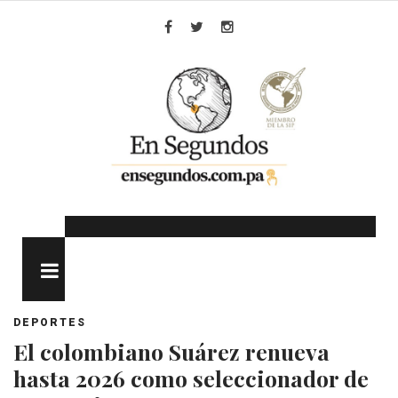
Skip
to
Facebook
Twitter
Instagram
content
MENU
DEPORTES
El colombiano Suárez renueva
hasta 2026 como seleccionador de