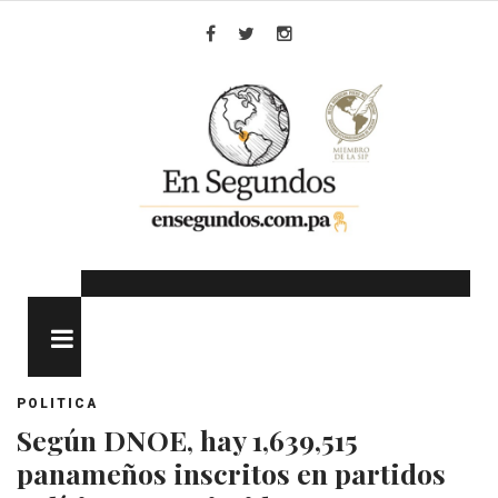
Skip
to
Facebook
Twitter
Instagram
content
MENU
POLITICA
Según DNOE, hay 1,639,515
panameños inscritos en partidos