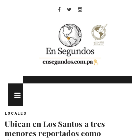
Skip
to
Facebook
Twitter
Instagram
content
MENU
LOCALES
Ubican en Los Santos a tres
menores reportados como