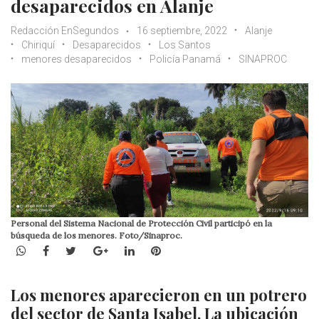
desaparecidos en Alanje
Redacción EnSegundos
16 septiembre, 2022
Alanje
Chiriquí
Desaparecidos
Los Santos
menores desaparecidos
Policía Panamá
SINAPROC
Personal del Sistema Nacional de Protección Civil participó en la
búsqueda de los menores. Foto/Sinaproc.
WhatsApp
Facebook
Twitter
Google+
LinkedIn
Pinterest
Los menores aparecieron en un potrero
del sector de Santa Isabel. La ubicación