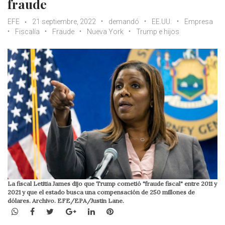
fraude
EFE
21 septiembre, 2022
demandó
EE.UU.
Empresa
Fiscalía
Fraude
Nueva York
Trump e hijos
La fiscal Letitia James dijo que Trump cometió "fraude fiscal" entre 2011 y
2021 y que el estado busca una compensación de 250 millones de
dólares. Archivo. EFE/EPA/Justin Lane.
WhatsApp
Facebook
Twitter
Google+
LinkedIn
Pinterest