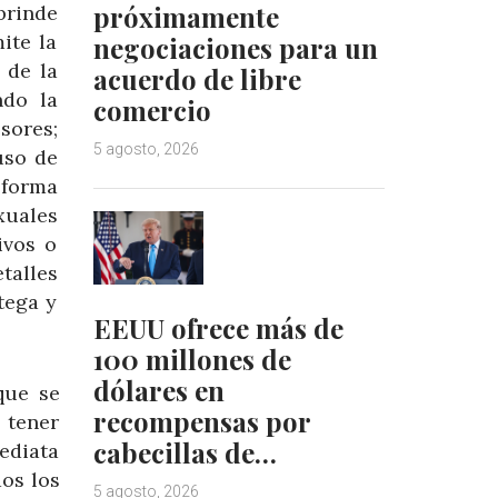
próximamente
brinde
ite la
negociaciones para un
 de la
acuerdo de libre
ndo la
comercio
sores;
5 agosto, 2026
 uso de
 forma
xuales
ivos o
talles
tega y
EEUU ofrece más de
100 millones de
dólares en
que se
recompensas por
 tener
cabecillas de…
ediata
os los
5 agosto, 2026