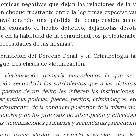
onómicas negativas que dejan las relaciones de la v
n choque frustrante entre la legítimas expectativa
, involucrando una pérdida de comprensión acer
 ha causado el hecho delictivo, dejándolas desol
 en la habilidad de la comunidad, los profesionale
 necesidades de las mismas”.
nsformación del Derecho Penal y la Criminología ha
gue tres clases de victimización:
or victimización primaria entendemos la que se 
ión secundaria los sufrimientos que a las víctimas
 pasivos de un delito les infieren las institucione
usticia: policías, jueces, peritos, criminólogos, et
ncipalmente, de la conducta posterior de la misma víc
encias y de los procesos de adscripción y etiqueta
s victimizaciones primarias y secundarias precedent
ante hacer alusión al criterio sostenido por la