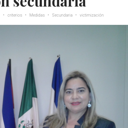
ón secundaria
s
criterios
Medidas
Secundaria
victimización