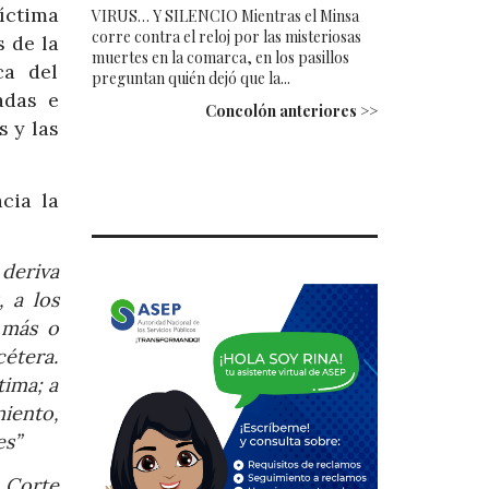
íctima
VIRUS… Y SILENCIO Mientras el Minsa
corre contra el reloj por las misteriosas
s de la
muertes en la comarca, en los pasillos
ca del
preguntan quién dejó que la...
adas e
Concolón anteriores >>
s y las
cia la
deriva
, a los
s más o
cétera.
tima; a
miento,
es”
 Corte