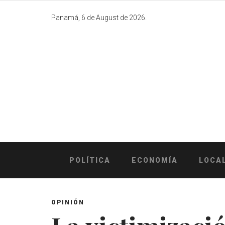
Skip
to
Panamá, 6 de August de 2026.
content
POLÍTICA
ECONOMÍA
LOCA
OPINIÓN