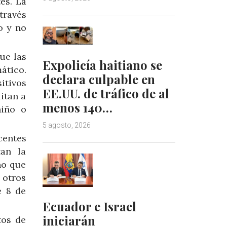
es. La
través
o y no
ue las
Expolicía haitiano se
ático.
declara culpable en
itivos
EE.UU. de tráfico de al
itan a
menos 140…
niño o
5 agosto, 2026
centes
tan la
no que
 otros
e 8 de
Ecuador e Israel
iniciarán
tos de