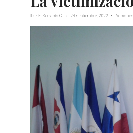
La victimizaci
Itzel E. Serracín G.
24 septiembre, 2022
Accione