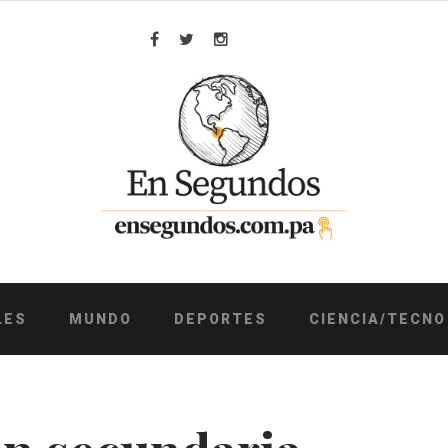
Facebook
Twitter
Instagram
LES
MUNDO
DEPORTES
CIENCIA/TECNO