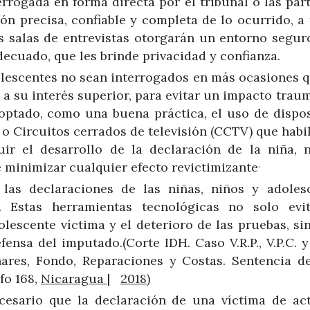
rrogada en forma directa por el tribunal o las part
ón precisa, confiable y completa de lo ocurrido, a 
las salas de entrevistas otorgarán un entorno segur
adecuado, que les brinde privacidad y confianza.
olescentes no sean interrogados en más ocasiones q
a su interés superior, para evitar un impacto traum
optado, como una buena práctica, el uso de dispos
o Circuitos cerrados de televisión (CCTV) que habil
uir el desarrollo de la declaración de la niña, 
.
de minimizar cualquier efecto revictimizante
las declaraciones de las niñas, niños y adoles
. Estas herramientas tecnológicas no solo evi
olescente víctima y el deterioro de las pruebas, si
ensa del imputado.(Corte IDH. Caso V.R.P., V.P.C. y
nares, Fondo, Reparaciones y Costas. Sentencia d
fo 168,
Nicaragua
|
2018
)
cesario que la declaración de una víctima de ac