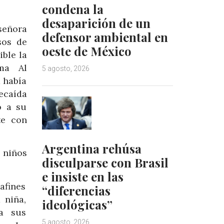
condena la
desaparición de un
 señora
defensor ambiental en
sos de
oeste de México
ible la
ima Al
5 agosto, 2026
a había
ecaída
o a su
te con
Argentina rehúsa
 niños
disculparse con Brasil
e insiste en las
afines
“diferencias
 niña,
ideológicas”
a sus
5 agosto, 2026