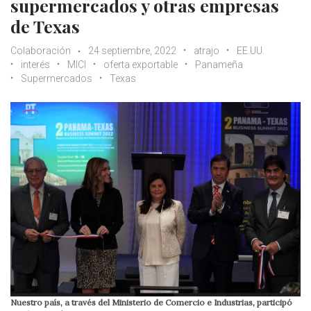
supermercados y otras empresas
de Texas
Colaboración
24 septiembre, 2022
atrajo
EE.UU.
interés
MICI
oferta exportable
Panameña
Supermercados
Texas
Nuestro país, a través del Ministerio de Comercio e Industrias, participó