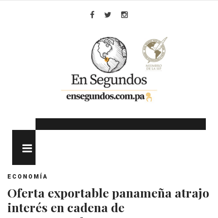
Skip
to
Facebook
Twitter
Instagram
content
MENU
ECONOMÍA
Oferta exportable panameña atrajo
interés en cadena de