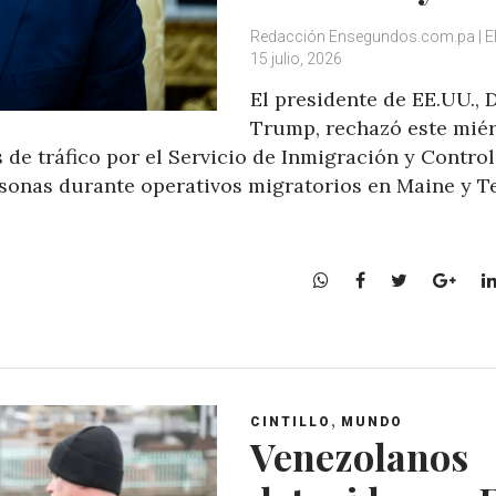
Redacción Ensegundos.com.pa | E
15 julio, 2026
El presidente de EE.UU., 
Trump, rechazó este mié
 de tráfico por el Servicio de Inmigración y Control
rsonas durante operativos migratorios en Maine y T
W
F
T
G
h
a
w
o
a
c
i
o
t
e
t
g
s
b
t
l
A
o
e
e
,
CINTILLO
MUNDO
p
o
r
+
Venezolanos
p
k