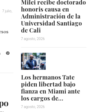
Milei recibe doctorado
honoris causa en
7 julio,
Administración de la
Universidad Santiago
de Cali
rsos
7 agosto, 2026
L
P
i
i
n
n
k
t
Los hermanos Tate
e
e
d
r
piden libertad bajo
I
e
fianza en Miami ante
n
s
los cargos de…
t
mpo
7 agosto, 2026