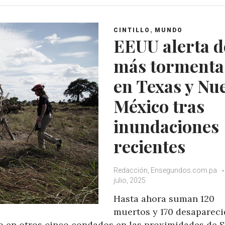
t
e
t
g
s
b
t
l
A
o
e
e
,
CINTILLO
MUNDO
p
o
r
+
EEUU alerta d
p
k
más tormenta
en Texas y Nu
México tras
inundaciones
recientes
Redacción, Ensegundos.com.pa
julio, 2025
Hasta ahora suman 120
muertos y 170 desaparecid
to en otros cinco condados en las proximidades de 