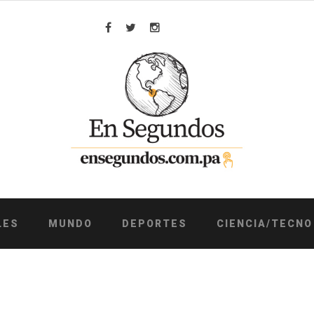
Facebook
Twitter
Instagram
LES
MUNDO
DEPORTES
CIENCIA/TECNO