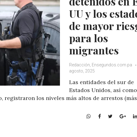
detenidos en 
UU y los estad
de mayor ries
para los
migrantes
Redacción, Ensegundos.com.pa
agosto, 2025
Las entidades del sur de
Estados Unidos, así como
, registraron los niveles más altos de arrestos (má
W
F
T
G
h
a
w
o
a
c
i
o