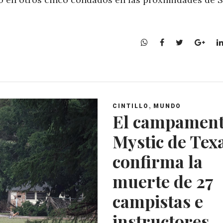
W
F
T
G
h
a
w
o
a
c
i
o
t
e
t
g
s
b
t
l
A
o
e
e
,
CINTILLO
MUNDO
p
o
r
+
El campamen
p
k
Mystic de Tex
confirma la
muerte de 27
campistas e
instructores