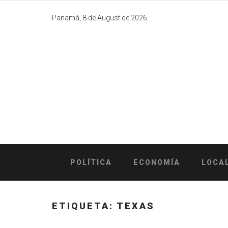
Skip
to
Panamá, 8 de August de 2026.
content
POLÍTICA
ECONOMÍA
LOCA
ETIQUETA:
TEXAS