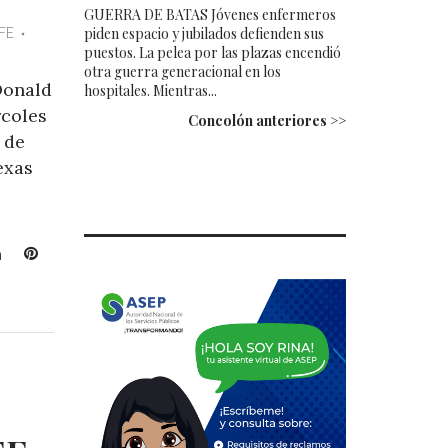
GUERRA DE BATAS Jóvenes enfermeros
piden espacio y jubilados defienden sus
FE
puestos. La pelea por las plazas encendió
otra guerra generacional en los
Donald
hospitales. Mientras...
rcoles
Concolón anteriores >>
 de
exas
L
P
i
i
n
n
k
t
e
e
d
r
I
e
n
s
t