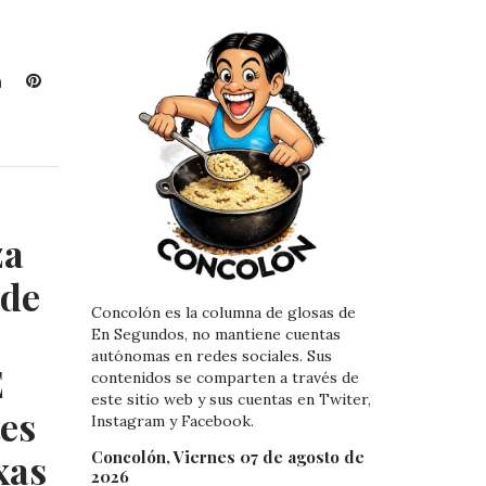
L
P
i
i
n
n
k
t
e
e
d
r
I
e
za
n
s
t
 de
Concolón es la columna de glosas de
En Segundos, no mantiene cuentas
autónomas en redes sociales. Sus
E
contenidos se comparten a través de
este sitio web y sus cuentas en Twiter,
tes
Instagram y Facebook.
xas
Concolón, Viernes 07 de agosto de
2026