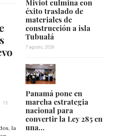
k
t
Miviot culmina con
e
e
éxito traslado de
d
r
materiales de
I
e
e
construcción a isla
n
s
Tubualá
t
s
7 agosto, 2026
evo
Panamá pone en
marcha estrategia
13
nacional para
convertir la Ley 285 en
una…
os, la
San