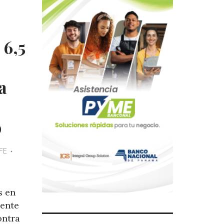
 6,5
a
o
FE
e
s en
iente
ontra