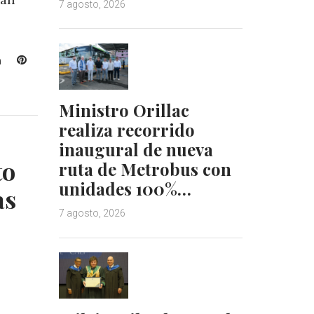
7 agosto, 2026
L
P
i
i
n
n
Ministro Orillac
k
t
e
e
realiza recorrido
d
r
inaugural de nueva
I
e
to
ruta de Metrobus con
n
s
unidades 100%…
t
as
7 agosto, 2026