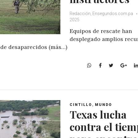
Redacción, Ensegundos.com.pa
2025
Equipos de rescate han
desplegado amplios recu
 de desaparecidos (más…)
W
F
T
G
h
a
w
o
a
c
i
o
t
e
t
g
s
b
t
l
A
o
e
e
,
CINTILLO
MUNDO
p
o
r
+
Texas lucha
p
k
contra el tie