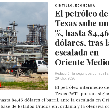
,
CINTILLO
ECONOMÍA
El petróleo de
Texas sube un
%, hasta 84,46
dólares, tras l
escalada en
Oriente Medi
Redacción Ensegundos.com.pa | E
29 julio, 2026
El petróleo intermedio d
Texas (WTI, por sus sigla
hasta 84,46 dólares el barril, ante la escalada en Or
 base de Estados Unidos en Jordania y la ofensiva c