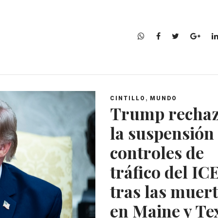
W
F
T
G
h
a
w
o
a
c
i
o
t
e
t
g
s
b
t
l
A
o
e
e
,
CINTILLO
MUNDO
p
o
r
+
Trump recha
p
k
la suspensión
controles de
tráfico del IC
tras las muer
en Maine y Te