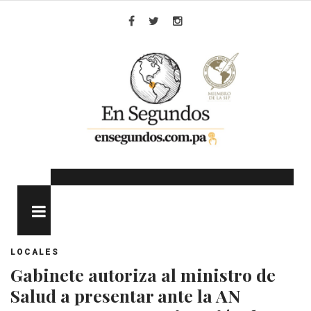
Skip
to
Facebook
Twitter
Instagram
content
MENU
LOCALES
Gabinete autoriza al ministro de
Salud a presentar ante la AN