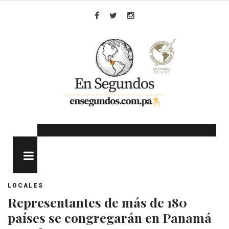
Skip
to
Facebook
Twitter
Instagram
content
MENU
LOCALES
Representantes de más de 180
países se congregarán en Panamá