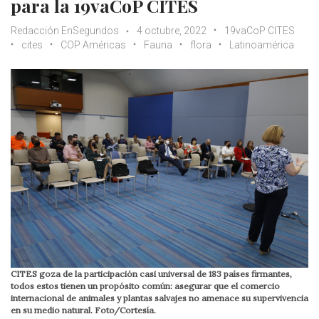
para la 19vaCoP CITES
Redacción EnSegundos
4 octubre, 2022
19vaCoP CITES
cites
COP Américas
Fauna
flora
Latinoamérica
CITES goza de la participación casi universal de 183 países firmantes,
todos estos tienen un propósito común: asegurar que el comercio
internacional de animales y plantas salvajes no amenace su supervivencia
en su medio natural. Foto/Cortesía.