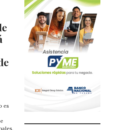
de
á
de
o es
ue
nales,