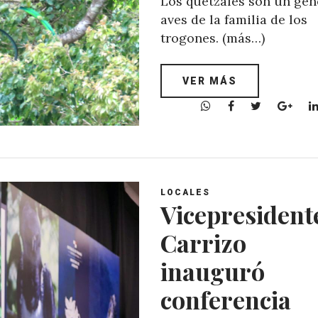
Los quetzales son un gén
aves de la familia de los
trogones. (más…)
VER MÁS
W
F
T
G
h
a
w
o
a
c
i
o
t
e
t
g
s
b
t
l
A
o
e
e
LOCALES
p
o
r
+
Vicepresident
p
k
Carrizo
inauguró
conferencia