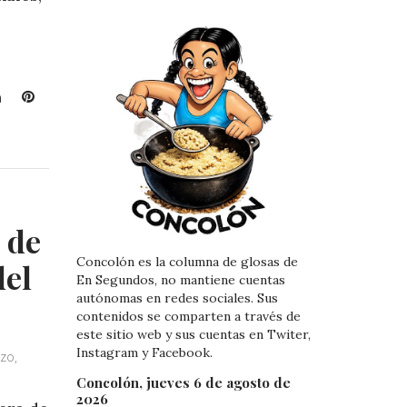
L
P
i
i
n
n
k
t
e
e
d
r
I
e
 de
n
s
Concolón es la columna de glosas de
t
del
En Segundos, no mantiene cuentas
autónomas en redes sociales. Sus
contenidos se comparten a través de
este sitio web y sus cuentas en Twiter,
Instagram y Facebook.
zo,
Concolón, jueves 6 de agosto de
2026