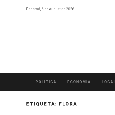
Skip
to
Panamá, 6 de August de 2026.
content
POLÍTICA
ECONOMÍA
LOCA
ETIQUETA:
FLORA