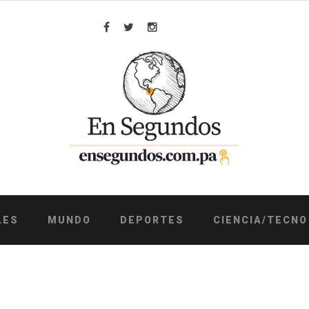
Facebook
Twitter
Instagram
LES
MUNDO
DEPORTES
CIENCIA/TECNO