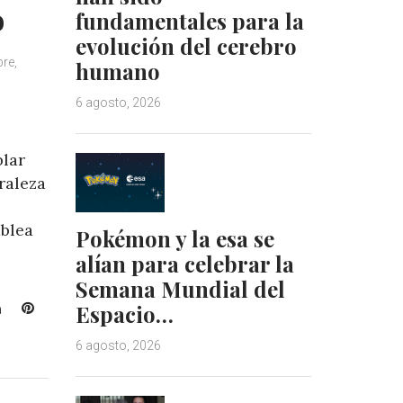
t
o
fundamentales para la
evolución del cerebro
re,
humano
6 agosto, 2026
blar
raleza
.
blea
Pokémon y la esa se
alían para celebrar la
Semana Mundial del
L
P
Espacio…
i
i
6 agosto, 2026
n
n
k
t
e
e