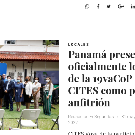
W
F
T
G
h
a
w
o
a
c
i
o
t
e
t
g
s
b
t
l
A
o
e
e
LOCALES
p
o
r
+
Panamá prese
p
k
oficialmente 
de la 19vaCoP
CITES como p
anfitrión
Redacción EnSegundos
31 may
2022
CITES goza de la partici