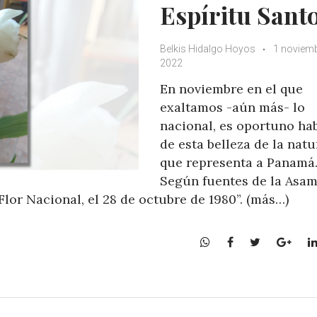
Espíritu Sant
Belkis Hidalgo Hoyos
1 noviemb
2022
En noviembre en el que
exaltamos -aún más- lo
nacional, es oportuno ha
de esta belleza de la natu
que representa a Panamá
Según fuentes de la Asam
Flor Nacional, el 28 de octubre de 1980”. (más…)
W
F
T
G
h
a
w
o
a
c
i
o
t
e
t
g
s
b
t
l