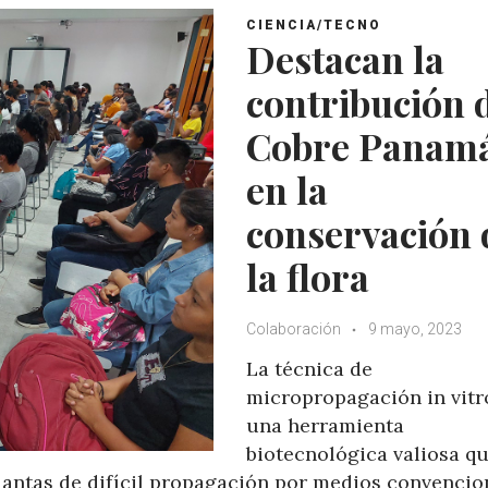
CIENCIA/TECNO
Destacan la
contribución 
Cobre Panam
en la
conservación 
la flora
Colaboración
9 mayo, 2023
La técnica de
micropropagación in vitr
una herramienta
biotecnológica valiosa q
lantas de difícil propagación por medios convencio