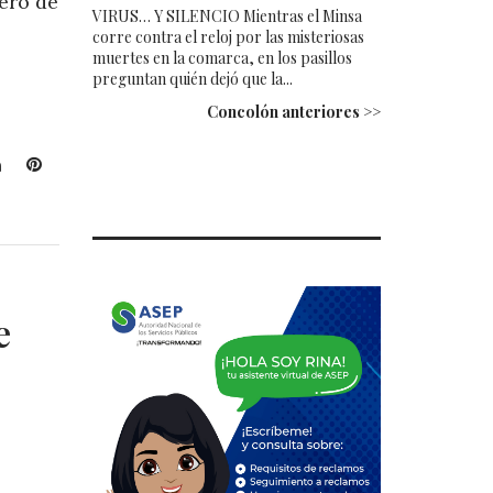
ero de
VIRUS… Y SILENCIO Mientras el Minsa
corre contra el reloj por las misteriosas
muertes en la comarca, en los pasillos
preguntan quién dejó que la...
Concolón anteriores >>
L
P
i
i
n
n
k
t
e
e
d
r
I
e
e
n
s
t