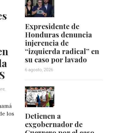
d
r
I
e
es
n
s
t
Expresidente de
Honduras denuncia
injerencia de
en
“izquierda radical” en
su caso por lavado
la
6 agosto, 2026
S
re,
anamá
de los
Detienen a
exgobernador de
Guerrero por el caso