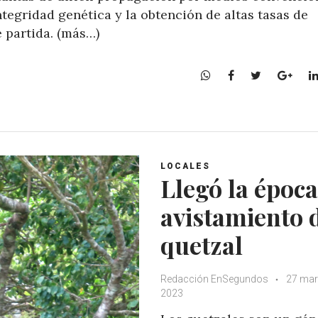
ntegridad genética y la obtención de altas tasas de
 partida. (más…)
W
F
T
G
h
a
w
o
a
c
i
o
t
e
t
g
s
b
t
l
A
o
e
e
LOCALES
p
o
r
+
Llegó la época
p
k
avistamiento 
quetzal
Redacción EnSegundos
27 mar
2023