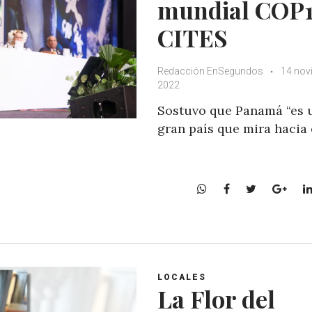
mundial COP
CITES
Redacción EnSegundos
14 nov
2022
Sostuvo que Panamá “es 
gran país que mira hacia 
W
F
T
G
h
a
w
o
a
c
i
o
t
e
t
g
s
b
t
l
A
o
e
e
LOCALES
p
o
r
+
La Flor del
p
k