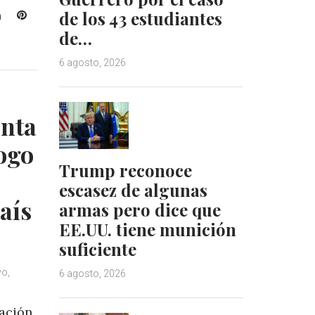
L
P
de los 43 estudiantes
i
i
de…
n
n
k
t
6 agosto, 2026
e
e
d
r
I
e
nta
n
s
t
logo
Trump reconoce
escasez de algunas
aís
armas pero dice que
EE.UU. tiene munición
suficiente
o,
6 agosto, 2026
pación