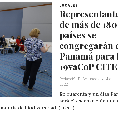
A
o
e
e
LOCALES
p
o
r
+
Representant
p
k
de más de 180
países se
congregarán 
Panamá para 
19vaCoP CITE
Redacción EnSegundos
4 octub
2022
En cuarenta y un días P
será el escenario de uno 
ateria de biodiversidad. (más…)