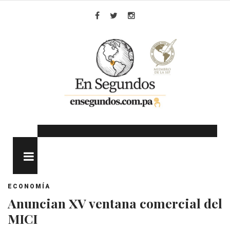
Skip
to
Facebook
Twitter
Instagram
content
MENU
ECONOMÍA
Anuncian XV ventana comercial del
MICI