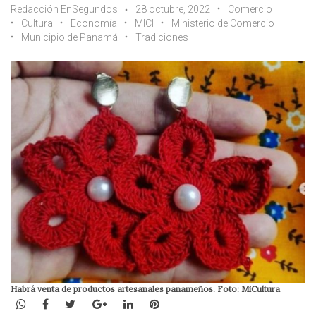
Redacción EnSegundos
28 octubre, 2022
Comercio
Cultura
Economía
MICI
Ministerio de Comercio
Municipio de Panamá
Tradiciones
Habrá venta de productos artesanales panameños. Foto: MiCultura
WhatsApp
Facebook
Twitter
Google+
LinkedIn
Pinterest