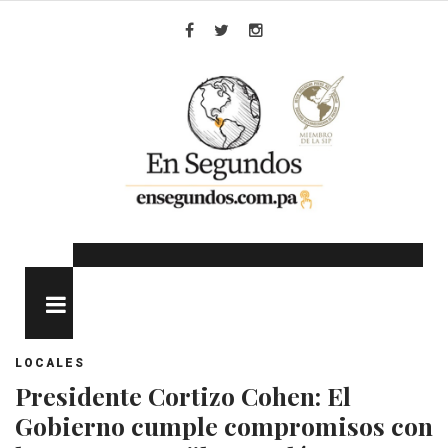
Skip
to
Facebook
Twitter
Instagram
content
MENU
LOCALES
Presidente Cortizo Cohen: El
Gobierno cumple compromisos con