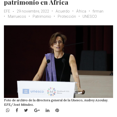
patrimonio en África
EFE
29 noviembre, 2022
Acuerdo
África
firman
Marruecos
Patrimonio
Protección
UNESCO
Foto de archivo de la directora general de la Unesco, Audrey Azoulay.
EFE/ José Méndez.
WhatsApp
Facebook
Twitter
Google+
LinkedIn
Pinterest