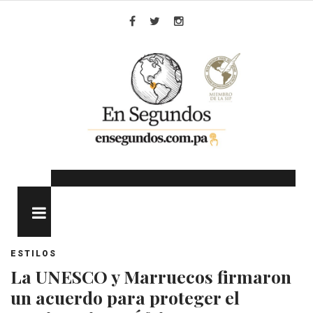
Skip
to
Facebook
Twitter
Instagram
content
MENU
ESTILOS
La UNESCO y Marruecos firmaron
un acuerdo para proteger el