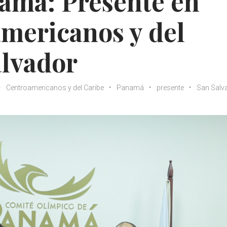
amá: Presente en
mericanos y del
alvador
Centroamericanos y del Caribe
Panamá
presente
San Salv