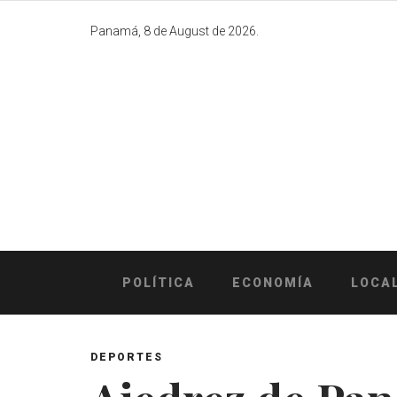
Skip
to
Panamá, 8 de August de 2026.
content
POLÍTICA
ECONOMÍA
LOCA
DEPORTES