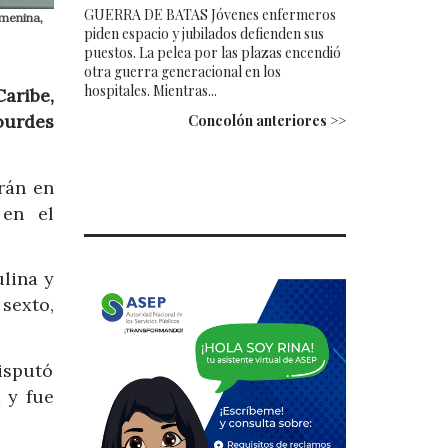
GUERRA DE BATAS Jóvenes enfermeros
emenina,
piden espacio y jubilados defienden sus
puestos. La pelea por las plazas encendió
otra guerra generacional en los
hospitales. Mientras...
aribe,
ourdes
Concolón anteriores >>
rán en
 en el
lina y
sexto,
isputó
 y fue