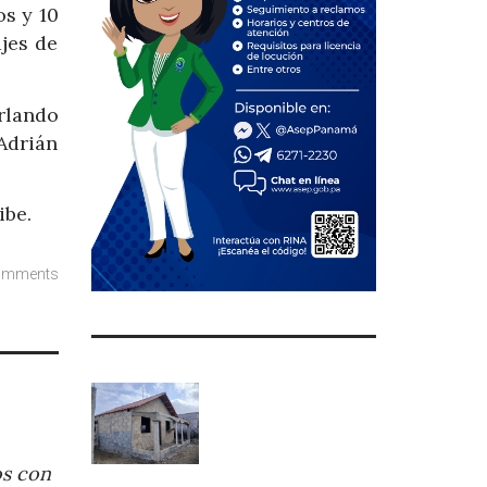
s y 10
jes de
rlando
Adrián
ibe.
omments
os con