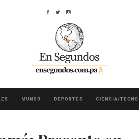
Facebook
Twitter
Instagram
LES
MUNDO
DEPORTES
CIENCIA/TECNO