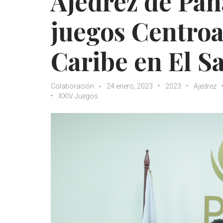
Ajedrez de Pan
juegos Centroa
Caribe en El S
Colaboración
24 enero, 2023
2023
Ajedrez
XXIV Juegos