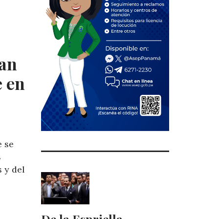
an
e en
e se
s
 y del
De la Espriella