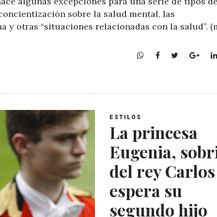
hace algunas excepciones para una serie de tipos d
oncientización sobre la salud mental, las
a y otras “situaciones relacionadas con la salud”. 
W
F
T
G
h
a
w
o
a
c
i
o
t
e
t
g
s
b
t
l
A
o
e
e
ESTILOS
p
o
r
+
La princesa
p
k
Eugenia, sobr
del rey Carlos 
espera su
segundo hijo