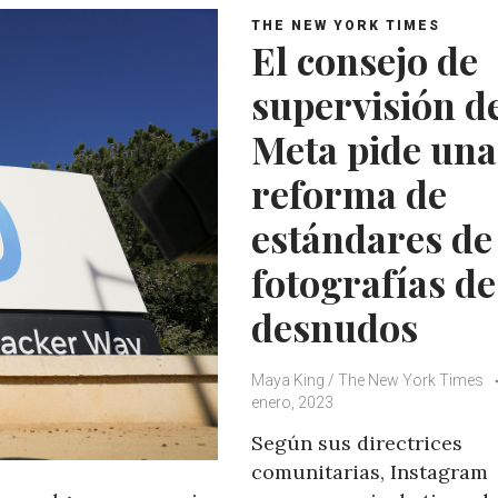
THE NEW YORK TIMES
El consejo de
supervisión d
Meta pide una
reforma de
estándares de
fotografías de
desnudos
Maya King / The New York Times
enero, 2023
Según sus directrices
comunitarias, Instagram