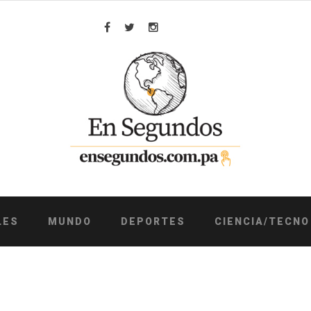
Facebook
Twitter
Instagram
LES
MUNDO
DEPORTES
CIENCIA/TECNO