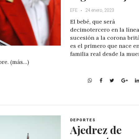
EFE
24 enero, 2023
El bebé, que será
decimotercero en la líne
sucesión a la corona brit
es el primero que nace en
familia real desde la mue
mbre. (más…)
W
F
T
G
h
a
w
o
a
c
i
o
t
e
t
g
s
b
t
l
A
o
e
e
DEPORTES
p
o
r
+
Ajedrez de
p
k