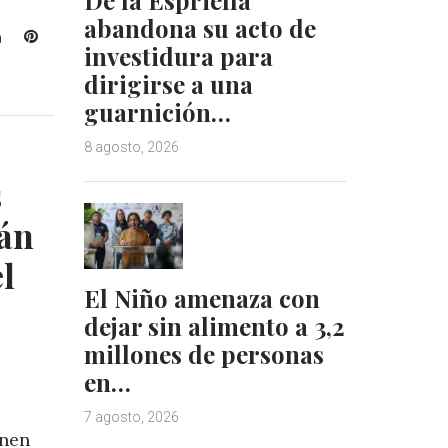
abandona su acto de
L
P
investidura para
i
i
dirigirse a una
n
n
k
t
guarnición…
e
e
8 agosto, 2026
d
r
I
e
s
n
s
t
rán
l
El Niño amenaza con
dejar sin alimento a 3,2
millones de personas
en…
7 agosto, 2026
enen