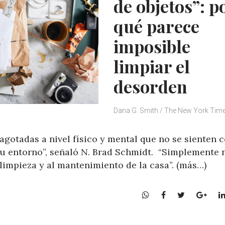
de objetos”: p
qué parece
imposible
limpiar el
desorden
Dana G. Smith / The New York Tim
agotadas a nivel físico y mental que no se sienten 
su entorno”, señaló N. Brad Schmidt. “Simplemente 
 limpieza y al mantenimiento de la casa”. (más…)
W
F
T
G
h
a
w
o
a
c
i
o