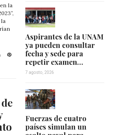
en la
2023”,
 la
rían
Aspirantes de la UNAM
ya pueden consultar
fecha y sede para
L
P
repetir examen…
i
i
n
n
7 agosto, 2026
k
t
e
e
d
r
I
e
 de
n
s
t
y
Fuerzas de cuatro
nto
países simulan un
asalto naval para