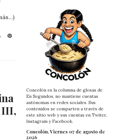
e
(más…)
L
P
i
i
n
n
k
t
e
e
d
r
I
e
n
s
Concolón es la columna de glosas de
t
ina
En Segundos, no mantiene cuentas
autónomas en redes sociales. Sus
III,
contenidos se comparten a través de
este sitio web y sus cuentas en Twiter,
Instagram y Facebook.
Concolón, Viernes 07 de agosto de
2026