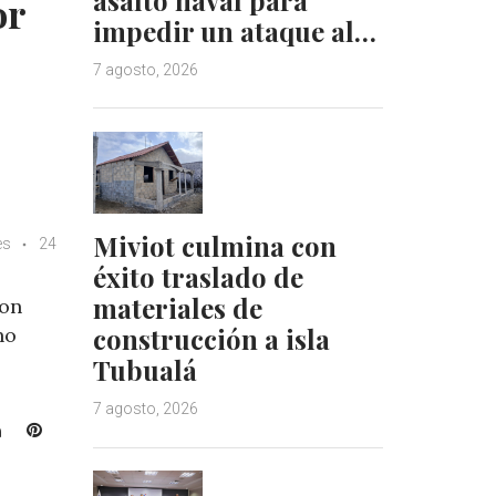
or
impedir un ataque al…
7 agosto, 2026
Miviot culmina con
es
24
éxito traslado de
materiales de
con
construcción a isla
no
Tubualá
7 agosto, 2026
L
P
i
i
n
n