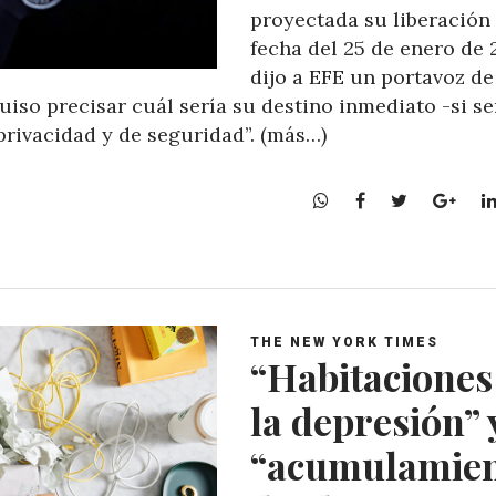
proyectada su liberación 
fecha del 25 de enero de 
dijo a EFE un portavoz de
uiso precisar cuál sería su destino inmediato -si se
rivacidad y de seguridad”. (más…)
W
F
T
G
h
a
w
o
a
c
i
o
t
e
t
g
s
b
t
l
A
o
e
e
THE NEW YORK TIMES
p
o
r
+
“Habitaciones
p
k
la depresión” 
“acumulamie