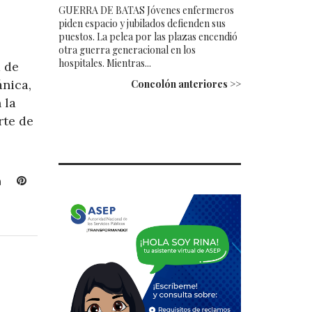
GUERRA DE BATAS Jóvenes enfermeros
piden espacio y jubilados defienden sus
puestos. La pelea por las plazas encendió
otra guerra generacional en los
hospitales. Mientras...
a de
ánica,
Concolón anteriores >>
 la
rte de
L
P
i
i
n
n
k
t
e
e
d
r
I
e
n
s
t