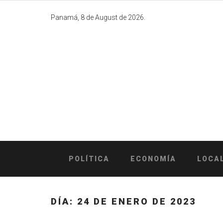
Skip
to
Panamá, 8 de August de 2026.
content
POLÍTICA
ECONOMÍA
LOCA
DÍA:
24 DE ENERO DE 2023