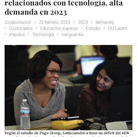
relacionados con tecnología, alta
demanda en 2023
Colaboración
25 febrero, 2023
2023
demanda
Doctorados
Educación superior
Estudio
HU Latam
impulsa
Tecnología
vanguardia
Según el estudio de Page Group, Latinoamérica tiene un déficit del 48%