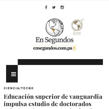
Skip
to
Facebook
Twitter
Instagram
content
MENU
CIENCIA/TECNO
Educación superior de vanguardia
impulsa estudio de doctorados