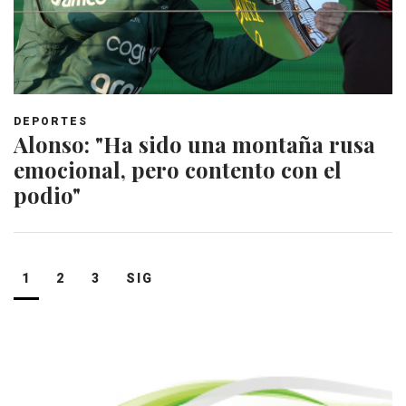
DEPORTES
Alonso: "Ha sido una montaña rusa
emocional, pero contento con el
podio"
Navegación
1
2
3
SIG
de
entradas