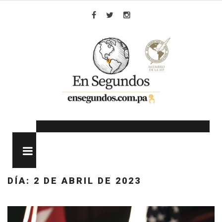
Skip
to
Facebook
Twitter
Instagram
content
MENU
DÍA:
2 DE ABRIL DE 2023