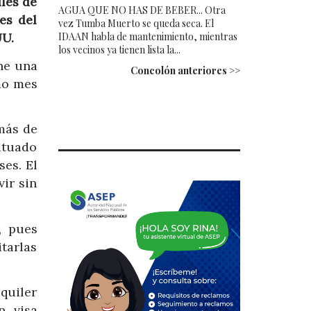
les de
AGUA QUE NO HAS DE BEBER... Otra
es del
vez Tumba Muerto se queda seca. El
IDAAN habla de mantenimiento, mientras
UU.
los vecinos ya tienen lista la...
ne una
Concolón anteriores >>
mo mes
 más de
ituado
es. El
ir sin
, pues
itarlas
lquiler
n visa