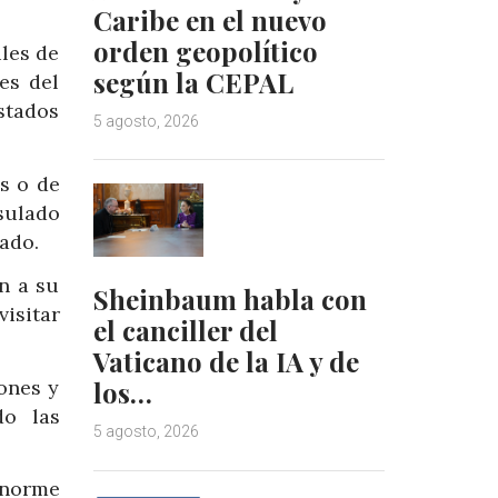
Caribe en el nuevo
orden geopolítico
les de
según la CEPAL
es del
stados
5 agosto, 2026
s o de
sulado
tado.
n a su
Sheinbaum habla con
visitar
el canciller del
Vaticano de la IA y de
ones y
los…
do las
5 agosto, 2026
enorme