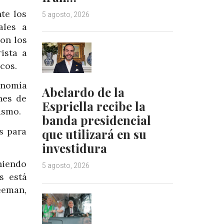
te los
5 agosto, 2026
ales a
on los
ista a
cos.
onomía
Abelardo de la
nes de
Espriella recibe la
ismo.
banda presidencial
s para
que utilizará en su
investidura
niendo
5 agosto, 2026
s está
eeman,