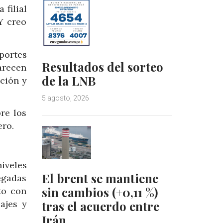
 filial
Y creo
portes
Resultados del sorteo
arecen
de la LNB
ición y
5 agosto, 2026
re los
ero.
iveles
El brent se mantiene
egadas
sin cambios (+0,11 %)
to con
tras el acuerdo entre
ajes y
Irán…