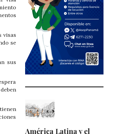
miento
mentos
s visas
ando se
an sus
espera
 deben
tienen
ciones
América Latina y el