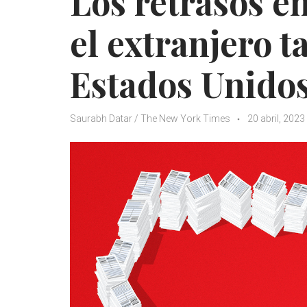
Los retrasos en
el extranjero 
Estados Unido
Saurabh Datar / The New York Times
20 abril, 2023