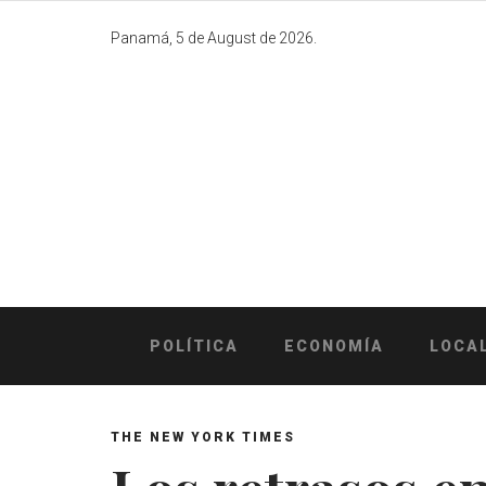
Skip
to
Panamá, 5 de August de 2026.
content
POLÍTICA
ECONOMÍA
LOCA
THE NEW YORK TIMES