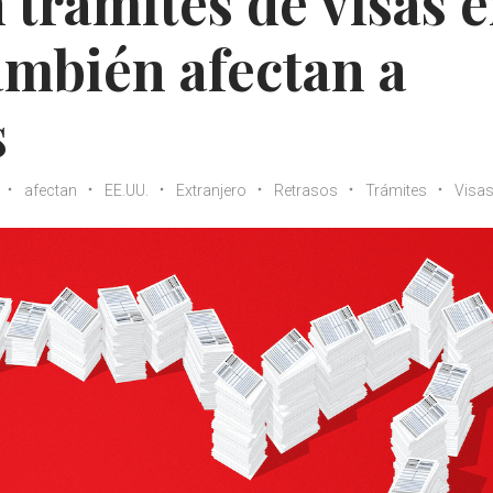
 trámites de visas 
también afectan a
s
afectan
EE.UU.
Extranjero
Retrasos
Trámites
Visa