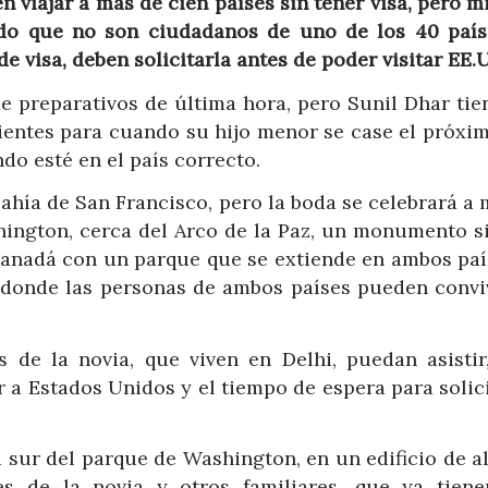
viajar a más de cien países sin tener visa, pero mi
do que no son ciudadanos de uno de los 40 país
visa, deben solicitarla antes de poder visitar EE.
e preparativos de última hora, pero Sunil Dhar tie
dientes para cuando su hijo menor se case el próxi
do esté en el país correcto.
bahía de San Francisco, pero la boda se celebrará a
shington, cerca del Arco de la Paz, un monumento s
Canadá con un parque que se extiende en ambos país
 donde las personas de ambos países pueden conviv
 de la novia, que viven en Delhi, puedan asistir
r a Estados Unidos y el tiempo de espera para solic
d sur del parque de Washington, en un edificio de a
s de la novia y otros familiares, que ya tiene