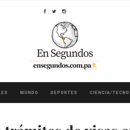
Facebook
Twitter
Instagram
LES
MUNDO
DEPORTES
CIENCIA/TECNO