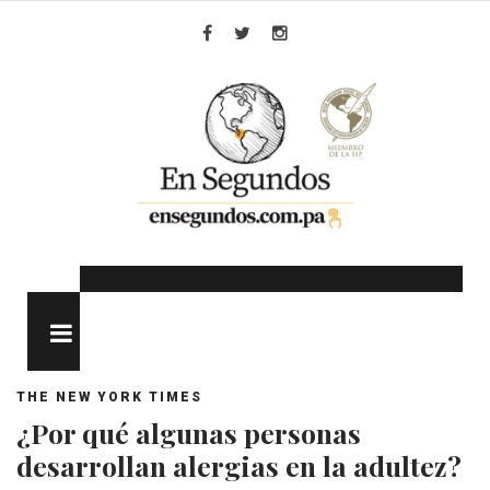
Skip
to
Facebook
Twitter
Instagram
content
MENU
THE NEW YORK TIMES
¿Por qué algunas personas
desarrollan alergias en la adultez?