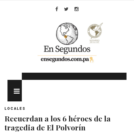
Skip
to
Facebook
Twitter
Instagram
content
MENU
LOCALES
Recuerdan a los 6 héroes de la
tragedia de El Polvorín