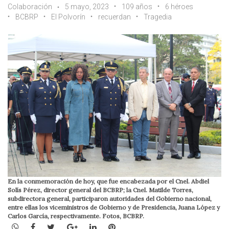
Colaboración
5 mayo, 2023
109 años
6 héroes
BCBRP
El Polvorín
recuerdan
Tragedia
En la conmemoración de hoy, que fue encabezada por el Cnel. Abdiel
Solís Pérez, director general del BCBRP; la Cnel. Matilde Torres,
subdirectora general, participaron autoridades del Gobierno nacional,
entre ellas los viceministros de Gobierno y de Presidencia, Juana López y
Carlos García, respectivamente. Fotos, BCBRP.
WhatsApp
Facebook
Twitter
Google+
LinkedIn
Pinterest