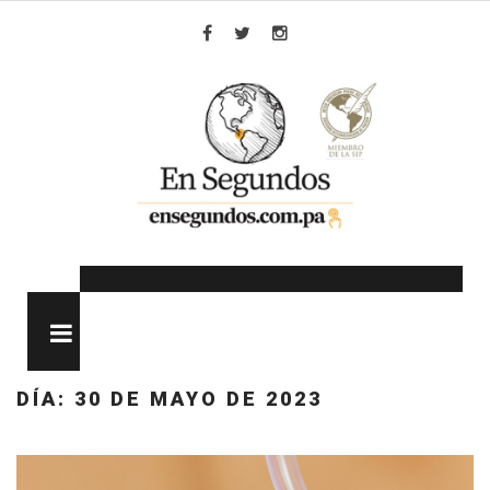
Skip
to
Facebook
Twitter
Instagram
content
MENU
DÍA:
30 DE MAYO DE 2023