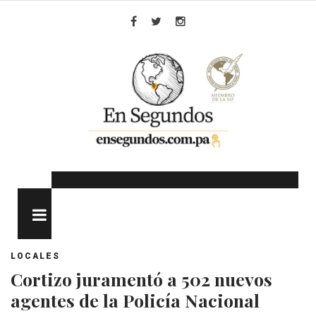
Skip
to
Facebook
Twitter
Instagram
content
MENU
LOCALES
Cortizo juramentó a 502 nuevos
agentes de la Policía Nacional