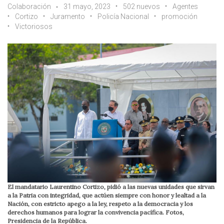
Colaboración
31 mayo, 2023
502 nuevos
Agentes
Cortizo
Juramento
Policía Nacional
promoción
Victoriosos
El mandatario Laurentino Cortizo, pidió a las nuevas unidades que sirvan
a la Patria con integridad, que actúen siempre con honor y lealtad a la
Nación, con estricto apego a la ley, respeto a la democracia y los
derechos humanos para lograr la convivencia pacífica. Fotos,
Presidencia de la República.