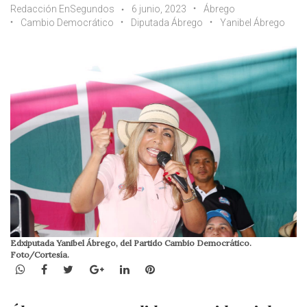
Redacción EnSegundos
6 junio, 2023
Ábrego
Cambio Democrático
Diputada Ábrego
Yanibel Ábrego
Edxiputada Yanibel Ábrego, del Partido Cambio Democrático.
Foto/Cortesía.
WhatsApp
Facebook
Twitter
Google+
LinkedIn
Pinterest