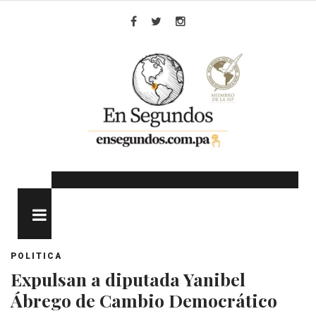
Skip
to
Facebook
Twitter
Instagram
content
MENU
POLITICA
Expulsan a diputada Yanibel
Ábrego de Cambio Democrático