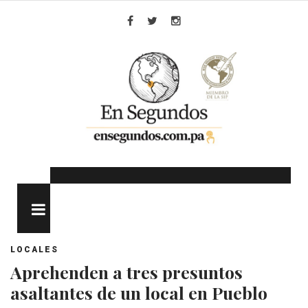
Skip
to
Facebook
Twitter
Instagram
content
MENU
LOCALES
Aprehenden a tres presuntos
asaltantes de un local en Pueblo