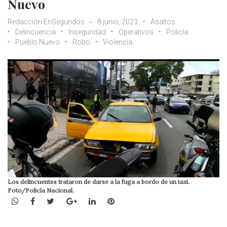
Nuevo
Redacción EnSegundos
8 junio, 2023
Asaltos
Delincuencia
Inseguridad
Operativos
Policía
Pueblo Nuevo
Robo
Violencia
Los delincuentes trataron de darse a la fuga a bordo de un taxi.
Foto/Policía Nacional.
WhatsApp
Facebook
Twitter
Google+
LinkedIn
Pinterest