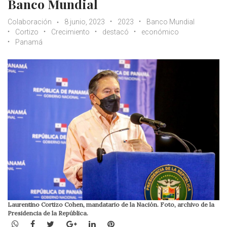
Banco Mundial
Colaboración
8 junio, 2023
2023
Banco Mundial
Cortizo
Crecimiento
destacó
económico
Panamá
Laurentino Cortizo Cohen, mandatario de la Nación. Foto, archivo de la
Presidencia de la República.
WhatsApp
Facebook
Twitter
Google+
LinkedIn
Pinterest