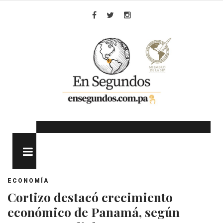
Skip
to
Facebook
Twitter
Instagram
content
MENU
ECONOMÍA
Cortizo destacó crecimiento
económico de Panamá, según