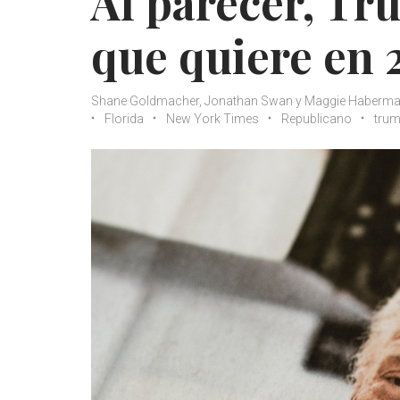
Al parecer, Tr
que quiere en 
Shane Goldmacher, Jonathan Swan y Maggie Haberma
Florida
New York Times
Republicano
tru