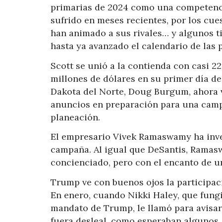
primarias de 2024 como una competencia
sufrido en meses recientes, por los cue
han animado a sus rivales… y algunos ti
hasta ya avanzado el calendario de las 
Scott se unió a la contienda con casi 2
millones de dólares en su primer día d
Dakota del Norte, Doug Burgum, ahora v
anuncios en preparación para una camp
planeación.
El empresario Vivek Ramaswamy ha inver
campaña. Al igual que DeSantis, Ramas
concienciado, pero con el encanto de 
Trump ve con buenos ojos la participaci
En enero, cuando Nikki Haley, que fun
mandato de Trump, le llamó para avisar
fuera desleal, como esperaban algunos. 