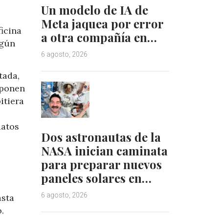
Un modelo de IA de
Meta jaquea por error
icina
a otra compañía en…
egún
6 agosto, 2026
tada,
oponen
itiera
datos
Dos astronautas de la
NASA inician caminata
para preparar nuevos
paneles solares en…
6 agosto, 2026
asta
.