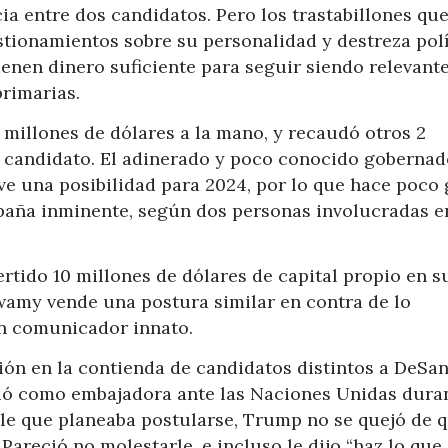
 entre dos candidatos. Pero los trastabillones que
stionamientos sobre su personalidad y destreza polí
enen dinero suficiente para seguir siendo relevant
primarias.
2 millones de dólares a la mano, y recaudó otros 2
e candidato. El adinerado y poco conocido gobernad
e una posibilidad para 2024, por lo que hace poco
aña inminente, según dos personas involucradas e
tido 10 millones de dólares de capital propio en s
wamy vende una postura similar en contra de lo
un comunicador innato.
ón en la contienda de candidatos distintos a DeSan
gió como embajadora ante las Naciones Unidas duran
le que planeaba postularse, Trump no se quejó de 
Pareció no molestarle, e incluso le dijo “haz lo que