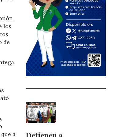
rción
e los
stos
o de
ratega
as
dato
,
o
Detienen a
 que a