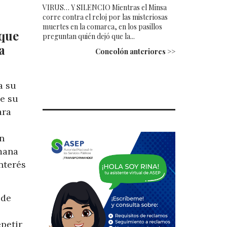
VIRUS… Y SILENCIO Mientras el Minsa
corre contra el reloj por las misteriosas
muertes en la comarca, en los pasillos
 que
preguntan quién dejó que la...
a
Concolón anteriores >>
a su
de su
ara
n
mana
nterés
 de
petir