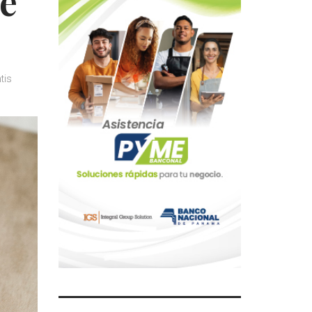
te
tis