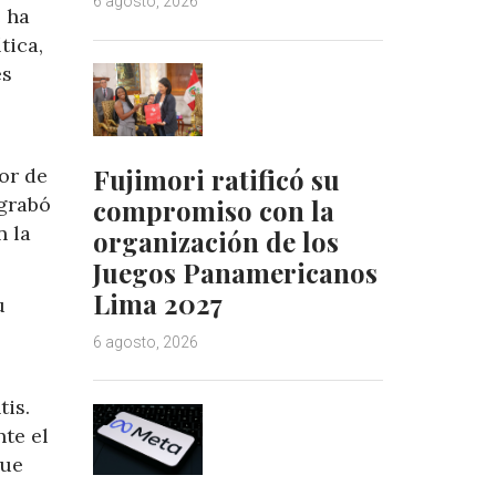
6 agosto, 2026
 ha
tica,
es
Fujimori ratificó su
or de
 grabó
compromiso con la
n la
organización de los
Juegos Panamericanos
Lima 2027
u
6 agosto, 2026
tis.
te el
que