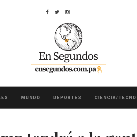
Facebook
Twitter
Instagram
LES
MUNDO
DEPORTES
CIENCIA/TECNO