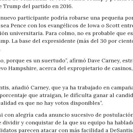
e Trump del partido en 2016.
 nuevo participante podría robarse una pequeña po
 sea Pence con los evangélicos de Iowa o Scott entr
ón universitaria. Para colmo, no es probable que e
ump. La base del expresidente (más del 30 por cient
.
no, porque es un suertudo”, afirmó Dave Carney, est
vo Hampshire, acerca del expropietario de casinos,
tis, añadió Carney, que ya ha trabajado en campañ
porcentaje que atraigan, le dificulta ganar al candi
alidad es que no hay votos disponibles”.
i con alegría cada anuncio sucesivo de postulación
e dividir y conquistar de la que su equipo ha hablad
idatos parecen atacar con más facilidad a DeSantis