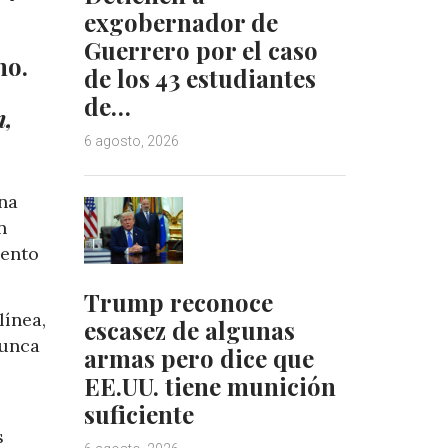
exgobernador de
Guerrero por el caso
no.
de los 43 estudiantes
de…
n,
6 agosto, 2026
una
n
iento
Trump reconoce
línea,
escasez de algunas
nunca
armas pero dice que
EE.UU. tiene munición
suficiente
s