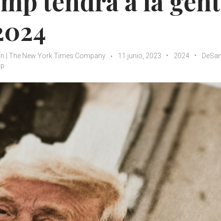
ump tendrá a la gen
2024
n | The New York Times Company
11 junio, 2023
2024
DeSan
mp