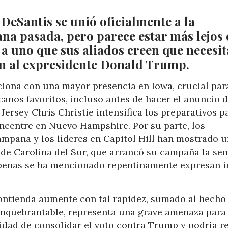
DeSantis se unió oficialmente a la
ana pasada, pero parece estar más lejos
a uno que sus aliados creen que necesit
ón al expresidente Donald Trump.
ciona con una mayor presencia en Iowa, crucial par
canos favoritos, incluso antes de hacer el anuncio 
ersey Chris Christie intensifica los preparativos p
oncentre en Nuevo Hampshire. Por su parte, los
mpaña y los líderes en Capitol Hill han mostrado u
 de Carolina del Sur, que arrancó su campaña la se
apenas se ha mencionado repentinamente expresan i
ontienda aumente con tal rapidez, sumado al hecho
inquebrantable, representa una grave amenaza para
idad de consolidar el voto contra Trump y podría re