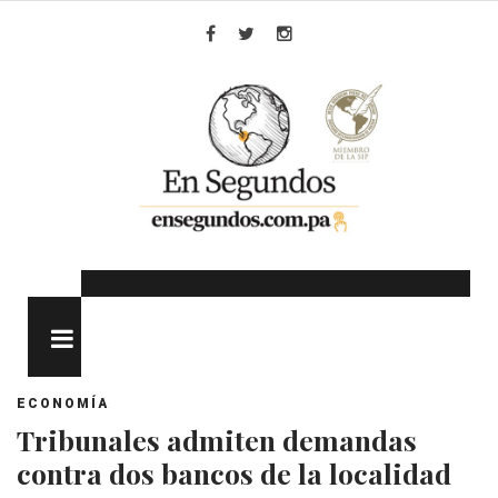
Skip
to
Facebook
Twitter
Instagram
content
MENU
ECONOMÍA
Tribunales admiten demandas
contra dos bancos de la localidad