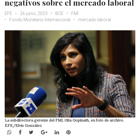
negativos sobre el mercado laboral
EFE
26 junio, 2023
BCE
FMI
Fondo Monetario Internacional
mercado laboral
La subdirectora gerente del FMI, Gita Gopinath, en foto de archivo.
EFE/Elvis González
WhatsApp
Facebook
Twitter
Google+
LinkedIn
Pinterest