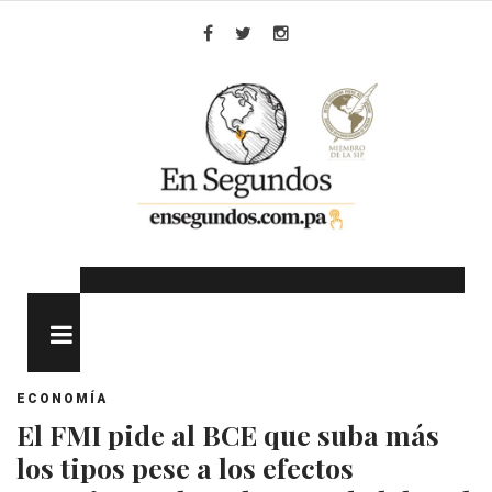
Skip
to
Facebook
Twitter
Instagram
content
MENU
ECONOMÍA
El FMI pide al BCE que suba más
los tipos pese a los efectos