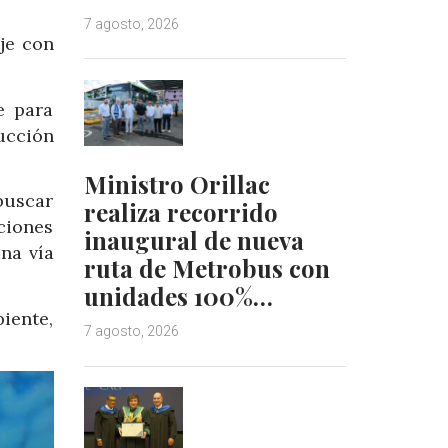
7 agosto, 2026
je con
e para
ucción
Ministro Orillac
buscar
realiza recorrido
ciones
inaugural de nueva
na vía
ruta de Metrobus con
unidades 100%…
iente,
7 agosto, 2026