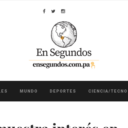
Facebook
Twitter
Instagram
LES
MUNDO
DEPORTES
CIENCIA/TECNO