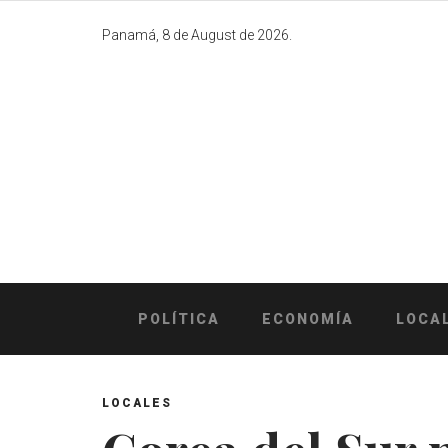
Skip
to
Panamá, 8 de August de 2026.
content
POLÍTICA
ECONOMÍA
LOCA
LOCALES