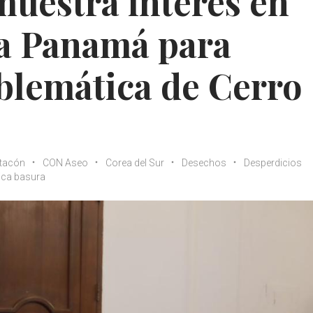
muestra interés en
 a Panamá para
blemática de Cerro
atacón
CON Aseo
Corea del Sur
Desechos
Desperdicios
ica basura