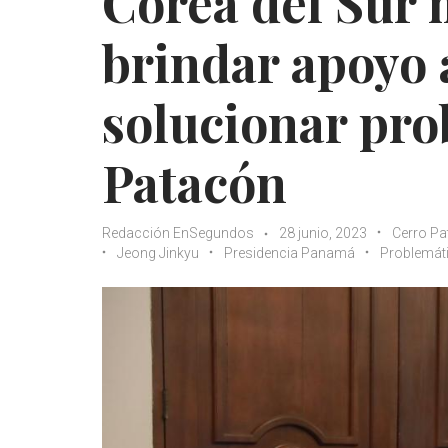
Corea del Sur 
brindar apoyo
solucionar pro
Patacón
Redacción EnSegundos
28 junio, 2023
Cerro P
Jeong Jinkyu
Presidencia Panamá
Problemát