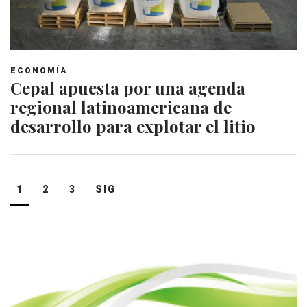
ECONOMÍA
Cepal apuesta por una agenda
regional latinoamericana de
desarrollo para explotar el litio
Navegación
1
2
3
SIG
de
entradas