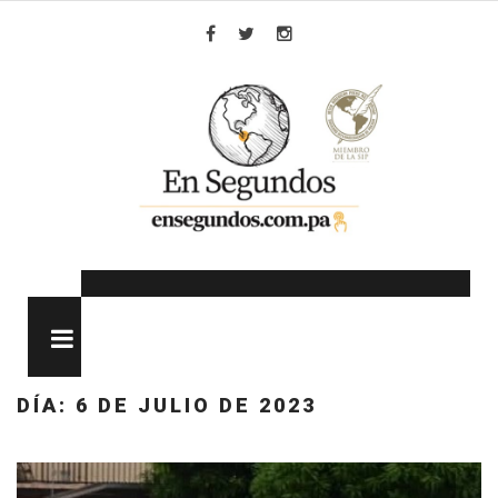
Skip
to
Facebook
Twitter
Instagram
content
MENU
DÍA:
6 DE JULIO DE 2023