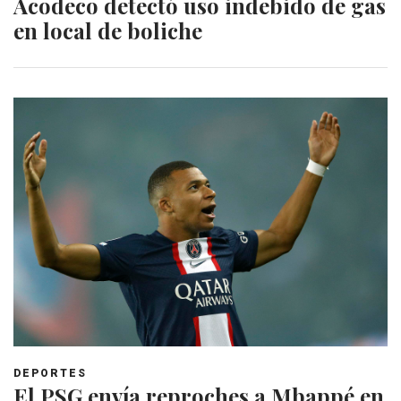
​Acodeco detectó uso indebido de gas
en local de boliche
DEPORTES
El PSG envía reproches a Mbappé en