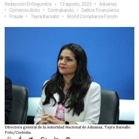
Redacción EnSegundos
13 agosto, 2023
Aduanas
Comercio Ilícito
Contrabando
Delitos Financieros
Fraude
Tayra Barsallo
World Compliance Forum
Directora general de la Autoridad Nacional de Aduanas, Tayra Barsallo.
Foto/Cortesía.
WhatsApp
Facebook
Twitter
Google+
LinkedIn
Pinterest