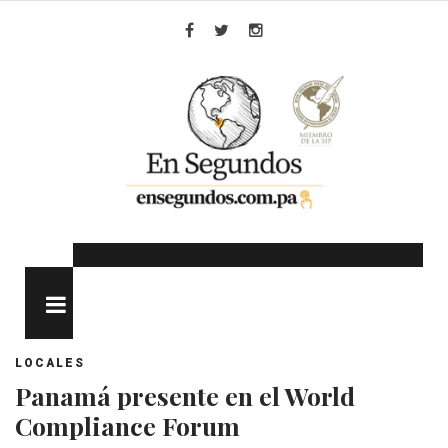
Skip
to
Facebook
Twitter
Instagram
content
MENU
LOCALES
Panamá presente en el World
Compliance Forum