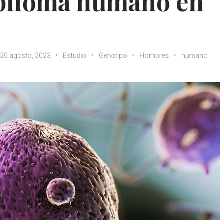
apiloma humano en
20 agosto, 2023
Estudio
Genotipo
Hombres
humano