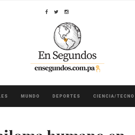
Facebook
Twitter
Instagram
LES
MUNDO
DEPORTES
CIENCIA/TECNO