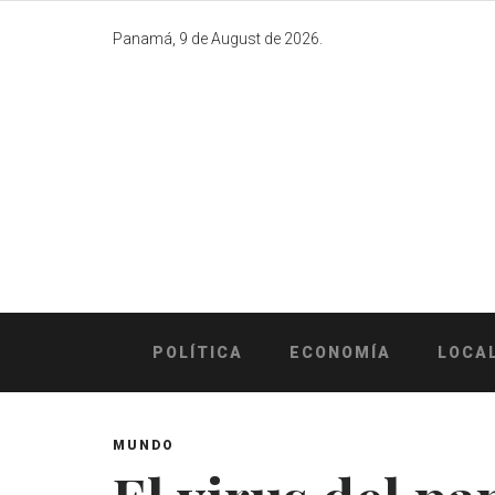
Skip
to
Panamá, 9 de August de 2026.
content
POLÍTICA
ECONOMÍA
LOCA
MUNDO