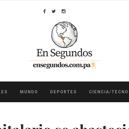
Facebook
Twitter
Instagram
LES
MUNDO
DEPORTES
CIENCIA/TECNO