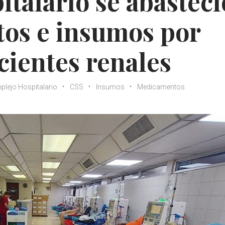
talario se abasteci
os e insumos por
ientes renales
lejo Hospitalario
CSS
Insumos
Medicamentos