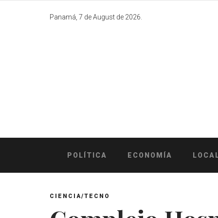
Skip
to
Panamá, 7 de August de 2026.
content
POLÍTICA
ECONOMÍA
LOCA
CIENCIA/TECNO