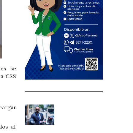
es, se
la CSS
scargar
dos al