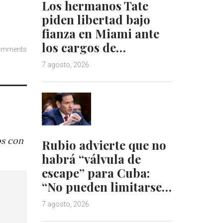
Los hermanos Tate
piden libertad bajo
fianza en Miami ante
los cargos de…
omments
7 agosto, 2026
os con
Rubio advierte que no
habrá “válvula de
escape” para Cuba:
“No pueden limitarse…
7 agosto, 2026