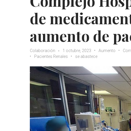
Complejo Hospi
de medicament
aumento de pac
Colaboración
1 octubre, 2023
Aumento
Comp
Pacientes Renales
se abastece